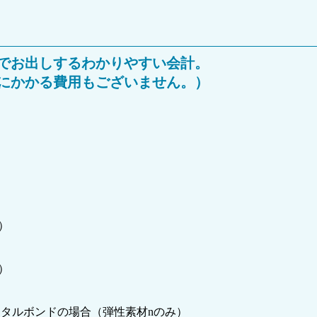
でお出しするわかりやすい会計。
にかかる費用もございません。）
）
）
）
）
メタルボンドの場合（弾性素材nのみ）