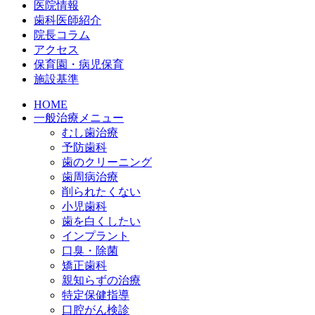
医院情報
歯科医師紹介
院長コラム
アクセス
保育園・病児保育
施設基準
HOME
一般治療メニュー
むし歯治療
予防歯科
歯のクリーニング
歯周病治療
削られたくない
小児歯科
歯を白くしたい
インプラント
口臭・除菌
矯正歯科
親知らずの治療
特定保健指導
口腔がん検診