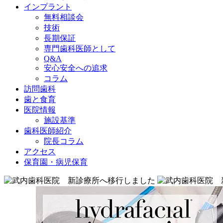
インプラント
無料相談会
技術
長期保証
専門歯科医師として
Q&A
安心安全への追求
コラム
訪問歯科
歯と食育
医院情報
施設基準
歯科医師紹介
院長コラム
アクセス
保育園・病児保育